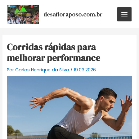
Ir
Post
MAIN
para
navigation
desafioraposo.com.br
MEN
o
conteúdo
Corridas rápidas para
melhorar performance
Por
Carlos Henrique da Silva
/
19.03.2026