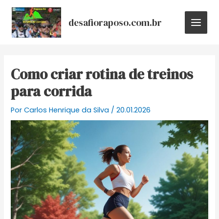
Ir
Post
MAIN
para
navigation
desafioraposo.com.br
MEN
o
conteúdo
Como criar rotina de treinos
para corrida
Por
Carlos Henrique da Silva
/
20.01.2026