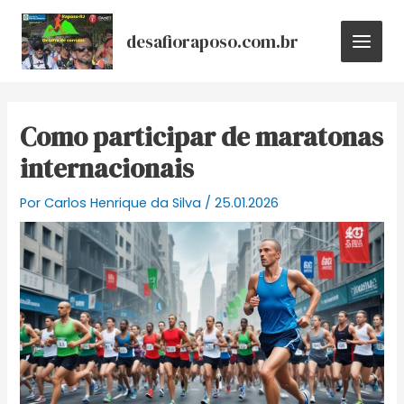
Ir
Post
MAIN
para
navigation
desafioraposo.com.br
MEN
o
conteúdo
Como participar de maratonas
internacionais
Por
Carlos Henrique da Silva
/
25.01.2026